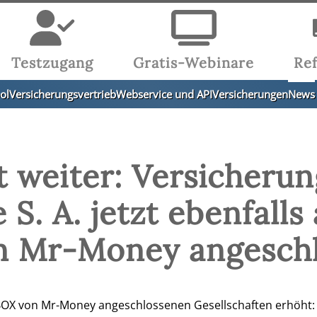
Testzugang
Gratis-Webinare
Re
ol
Versicherungsvertrieb
Webservice und API
Versicherungen
News
 weiter: Versicherun
S. A. jetzt ebenfalls 
n Mr-Money angeschl
OX von Mr-Money angeschlossenen Gesellschaften erhöht: M