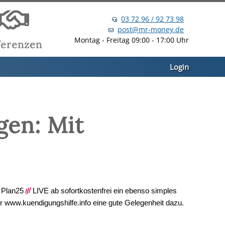
03 72 96 / 92 73 98
post@mr-money.de
Montag - Freitag 09:00 - 17:00 Uhr
ferenzen
Login
gen: Mit
 Plan25
///
LIVE ab sofortkostenfrei ein ebenso simples
er www.kuendigungshilfe.info eine gute Gelegenheit dazu.