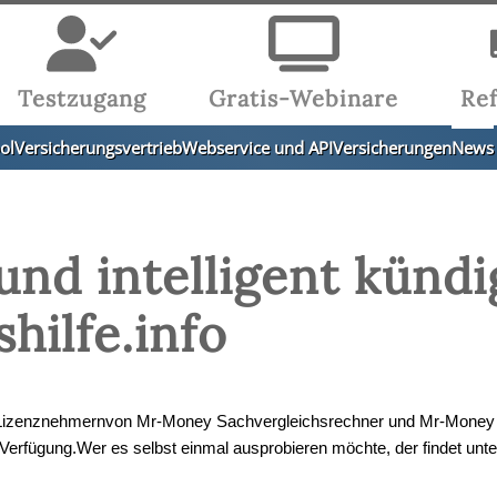
Testzugang
Gratis-Webinare
Re
ol
Versicherungsvertrieb
Webservice und API
Versicherungen
News
und intelligent kündi
ilfe.info
len Lizenznehmernvon Mr-Money Sachvergleichsrechner und Mr-Money
 Verfügung.
Wer es selbst einmal ausprobieren möchte, der findet unt