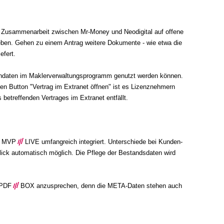
e Zusammenarbeit zwischen Mr-Money und Neodigital auf offene 
eben. Gehen zu einem Antrag weitere Dokumente - wie etwa die 
efert.
endaten im Maklerverwaltungsprogramm genutzt werden können. 
n Button "Vertrag im Extranet öffnen" ist es Lizenznehmern 
 betreffenden Vertrages im Extranet entfällt.
mm MVP
///
LIVE umfangreich integriert. Unterschiede bei Kunden- 
lick automatisch möglich. Die Pflege der Bestandsdaten wird 
 PDF
///
BOX anzusprechen, denn die META-Daten stehen auch 