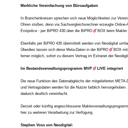
Merkliche Vereinfachung von Büroaufgaben
In Branchenkreisen sprechen sich neue Möglichkeiten zur Verei
Ohren stoßen, denn via Sachvergleichsrechner erzeugte Online-A
Erstpolice - per BiPRO 430 über die BiPRO
///
BOX beim Makler ei
Ebenfalls per BiPRO 430 übermittelt werden von Neodigital umf
Überdies lassen sich diese Meta-Daten in der BiPRO
///
BOX mit 
ferner möglich, sofort zu diesem Vertrag im Extranet der Neodigit
Im Bestandsverwaltungsprogramm MVP
///
LIVE integriert
Die neue Funktion des Datenabgleichs der mitgelieferten META-
und Vertragsdaten werden für die Nutzer farblich hervorgehoben.
dadurch deutlich vereinfacht.
Derzeit oder künftig angeschlossene Maklerverwaltungsprogramma
hier zu weiteren Verarbeitung zur Verfügung.
Stephen Voss von Neodigital: