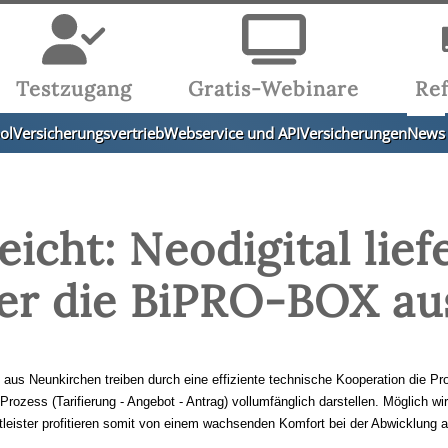
Testzugang
Gratis-Webinare
Re
ol
Versicherungsvertrieb
Webservice und API
Versicherungen
News
reicht: Neodigital lief
er die BiPRO-BOX au
s Neunkirchen treiben durch eine effiziente technische Kooperation die Proz
ozess (Tarifierung - Angebot - Antrag) vollumfänglich darstellen. Möglich w
eister profitieren somit von einem wachsenden Komfort bei der Abwicklung all